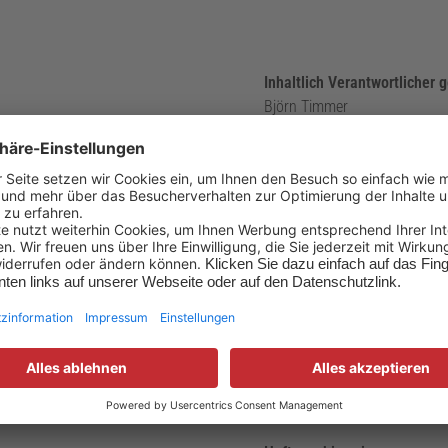
Inhaltlich Verantwortlicher
Björn Timmer
Design und Programmierung
FIRMA ZWEI GmbH
Ackerstr. 11
40223 Düsseldorf
Dieses Impressum gilt auch 
energieGUT:
Weitere Infos ►