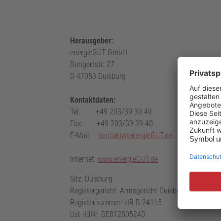
Herausgeber:
energieGUT GmbH
Bungertstr. 27
D-47053 Duisburg
Kontaktdaten:
Tel.: +49 203/39 39 49
Fax: +49 203/39 39 40
E-Mail:
kontakt@energieGUT.de
Internet:
www.energieGUT.de
Sitz: Duisburg
Registergericht: Amtsgericht Duisburg
Registernummer: HR B 24115
Ust.-IdNr. DE812805240